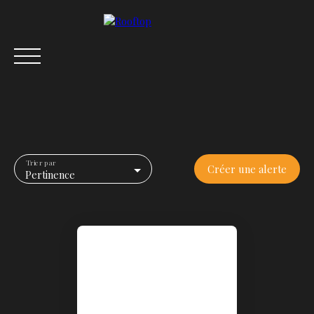
Trier par
Créer une alerte
Pertinence
ACCUEIL
ACHETER
VENDRE
LOUER