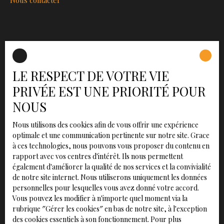
INFORMATIONS
Nos honoraires
LE RESPECT DE VOTRE VIE
Mentions légales
PRIVÉE EST UNE PRIORITÉ POUR
Politique de confidentialité
NOUS
Plan du site
Gérer les cookies
Nous utilisons des cookies afin de vous offrir une expérience
optimale et une communication pertinente sur notre site. Grace
Propulsé par
à ces technologies, nous pouvons vous proposer du contenu en
rapport avec vos centres d'intérêt. Ils nous permettent
également d'améliorer la qualité de nos services et la convivialité
de notre site internet. Nous utiliserons uniquement les données
personnelles pour lesquelles vous avez donné votre accord.
+33 2 78 08 88 37
Vous pouvez les modifier à n'importe quel moment via la
rubrique ″Gérer les cookies″ en bas de notre site, à l'exception
des cookies essentiels à son fonctionnement. Pour plus