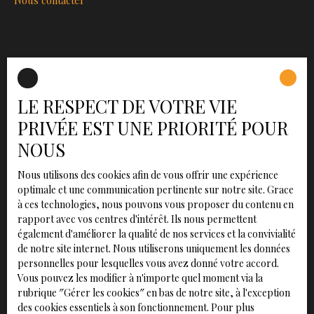
INFORMATIONS
Nos honoraires
LE RESPECT DE VOTRE VIE
Mentions légales
PRIVÉE EST UNE PRIORITÉ POUR
Politique de confidentialité
NOUS
Plan du site
Gérer les cookies
Nous utilisons des cookies afin de vous offrir une expérience
optimale et une communication pertinente sur notre site. Grace
Propulsé par
à ces technologies, nous pouvons vous proposer du contenu en
rapport avec vos centres d'intérêt. Ils nous permettent
également d'améliorer la qualité de nos services et la convivialité
de notre site internet. Nous utiliserons uniquement les données
personnelles pour lesquelles vous avez donné votre accord.
+33 2 78 08 88 37
Vous pouvez les modifier à n'importe quel moment via la
rubrique ″Gérer les cookies″ en bas de notre site, à l'exception
des cookies essentiels à son fonctionnement. Pour plus