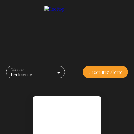
Trier par
Créer une alerte
Pertinence
ACCUEIL
ACHETER
VENDRE
LOUER