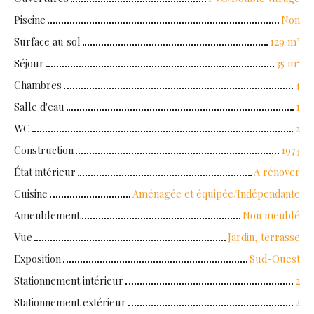
Piscine
Non
Surface au sol
129
m²
Séjour
35
m²
Chambres
4
Salle d'eau
1
WC
2
Construction
1973
État intérieur
A rénover
Cuisine
Aménagée et équipée/Indépendante
Ameublement
Non meublé
Vue
Jardin, terrasse
Exposition
Sud-Ouest
Stationnement intérieur
2
Stationnement extérieur
2