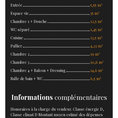
Entrée
5,55 m²
Espace vie
35 m²
Chambre 1 + Douche
12,5 m²
WC séparé
1,45 m²
Cuisine
13,5 m²
Pallier
4,23 m²
Chambre 2
19 m²
Chambre 3
10,6 m²
Chambre 4 + Balcon + Dressing
14,6 m²
Salle de bain + WC
6,5 m²
Informations
complémentaires
Honoraires à la charge du vendeur. Classe énergie D,
Classe climat D Montant moyen estimé des dépenses