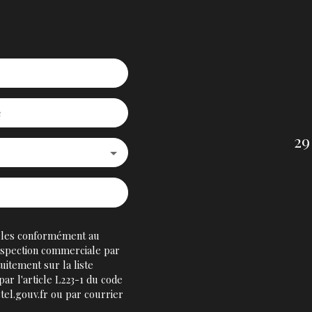
e
29
z
elles conformément au
rospection commerciale par
uitement sur la liste
ar l'article L223-1 du code
tel.gouv.fr ou par courrier