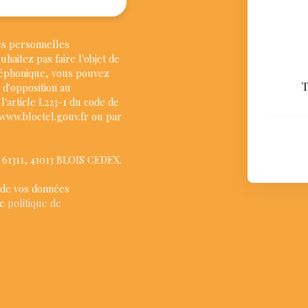
es personnelles
aitez pas faire l'objet de
léphonique, vous pouvez
T
e d'opposition au
'article L223-1 du code de
 www.bloctel.gouv.fr ou par
S 61311, 41013 BLOIS CEDEX.
 de vos données
re
politique de