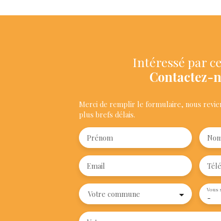
Intéressé par ce
Contactez-
Merci de remplir le formulaire, nous revie
plus brefs délais.
Prénom
No
Email
Tél
Vous 
Votre commune
-