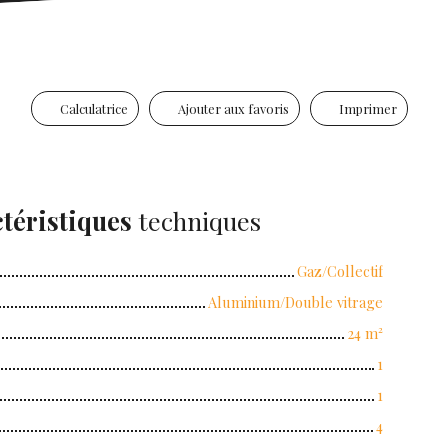
Calculatrice
Ajouter aux favoris
Imprimer
téristiques
techniques
Gaz/Collectif
Aluminium/Double vitrage
24
m²
1
1
4