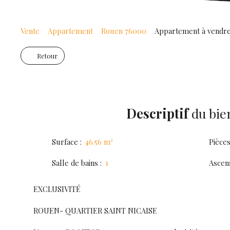
Vente
Appartement
Rouen 76000
Appartement à vendre
Retour
Descriptif
du bie
Surface
:
46.56
m²
Pièce
Salle de bains
:
1
Ascen
EXCLUSIVITÉ
ROUEN- QUARTIER SAINT NICAISE