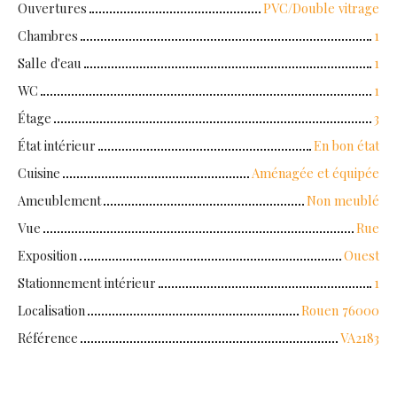
Ouvertures
PVC/Double vitrage
Chambres
1
Salle d'eau
1
WC
1
Étage
3
État intérieur
En bon état
Cuisine
Aménagée et équipée
Ameublement
Non meublé
Vue
Rue
Exposition
Ouest
Stationnement intérieur
1
Localisation
Rouen 76000
Référence
VA2183