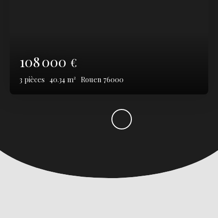
108 000
€
3
pièces
40.34
m²
Rouen 76000