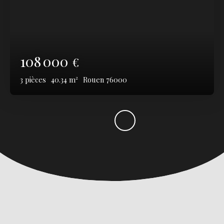
108 000
€
3
pièces
40.34
m²
Rouen 76000