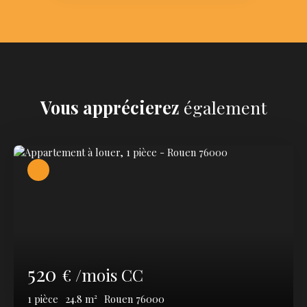
Vous apprécierez
également
520
€ /mois CC
1
pièce
24.8
m²
Rouen 76000