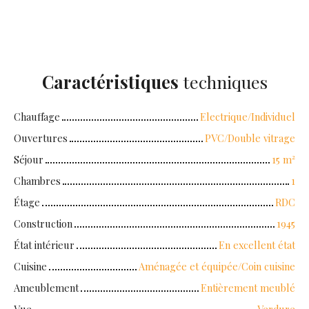
Caractéristiques
techniques
Chauffage
Electrique/Individuel
Ouvertures
PVC/Double vitrage
Séjour
15
m²
Chambres
1
Étage
RDC
Construction
1945
État intérieur
En excellent état
Cuisine
Aménagée et équipée/Coin cuisine
Ameublement
Entièrement meublé
Vue
Verdure