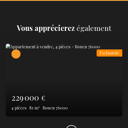
Vous apprécierez
également
Exclusivité
229 000
€
4
pièces
81
m²
Rouen 76000