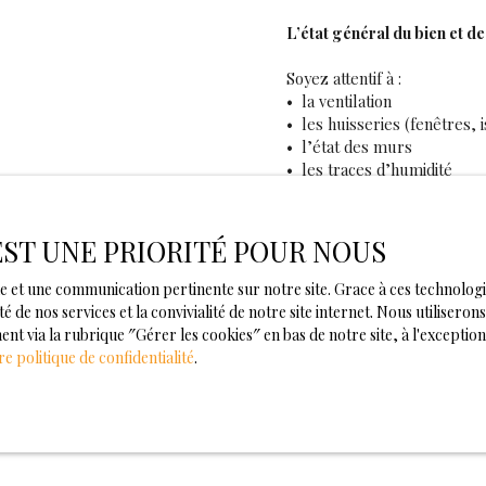
L’état général du bien et 
Soyez attentif à :
la ventilation
les huisseries (fenêtres, i
l’état des murs
les traces d’humidité
Ces éléments influencent d
le confort du locataire
le montant des travaux
 EST UNE PRIORITÉ POUR NOUS
votre rentabilité locative
male et une communication pertinente sur notre site. Grace à ces techno
Le prix du bien
: rester rat
té de nos services et la convivialité de notre site internet. Nous utilise
Le coup de cœur ne doit jam
 via la rubrique ″Gérer les cookies″ en bas de notre site, à l'exception
Faites-vous accompagner pa
re politique de confidentialité
.
vérifier que le prix est a
calculer la rentabilité loc
Pourquoi investir avec L