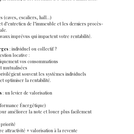
 (caves, escaliers, hall…)
t d’entretien de l’immeuble et les derniers
procès-
ale
.
travaux imprévus qui impactent votre rentabilité.
rges
: individuel ou collectif ?
stion locative :
uniquement vos consommations
ont mutualisées
rivilégient souvent les systèmes individuels
t optimiser la rentabilité.
rs
: un levier de valorisation
rformance Énergétique)
our améliorer la note et louer plus facilement
 priorité
 attractivité + valorisation à la revente