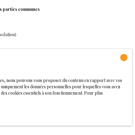
des parties communes
solation)
irectement :
logies, nous pouvons vous proposer du contenu en rapport avec vos
ionnel
rons uniquement les données personnelles pour lesquelles vous avez
ais prendre le dessus.
 des cookies essentiels à son fonctionnement. Pour plus
r un professionnel de l’immobilier à Rouen pour :
ligné avec le marché local
ative réelle
'AGENCE ROOFTOP à Rouen ? 🚀