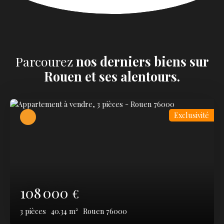
Parcourez
nos
derniers biens sur
Rouen et ses alentours.
Exclusivité
108 000
€
3
pièces
40.34
m²
Rouen 76000