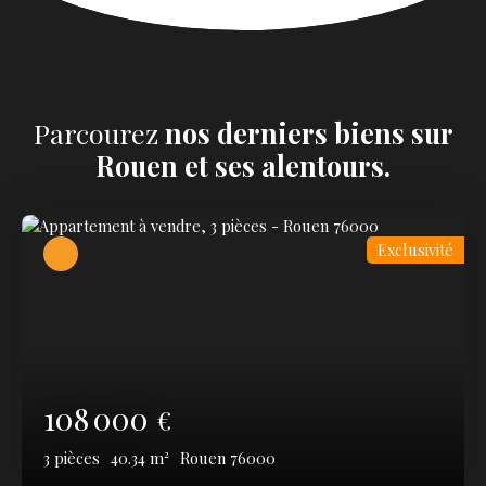
Parcourez
nos
derniers biens sur
Rouen et ses alentours.
Exclusivité
108 000
€
3
pièces
40.34
m²
Rouen 76000